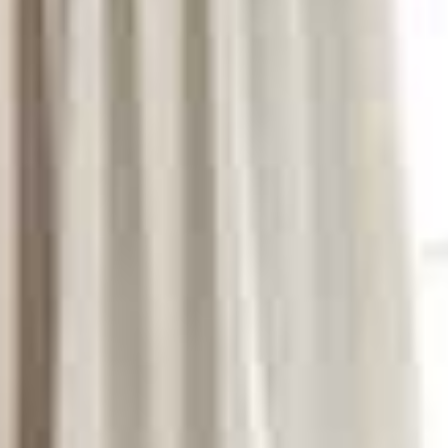
Navigation
überspringen
REFERENZEN
HERSTELLER
PRODUKTE
KONTAKT
IMPRESSUM