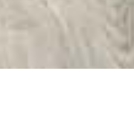
Raum + Boden
LUST AUF UMWERFENDE RÄUME?